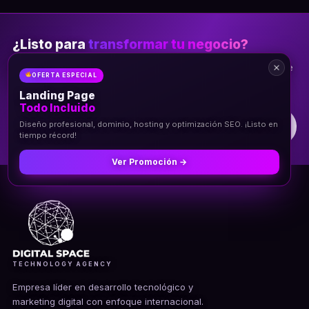
¿Listo para
transformar tu negocio?
Conversemos por WhatsApp y llevemos tu idea al siguiente
OFERTA ESPECIAL
nivel.
Landing Page
Todo Incluido
Diseño profesional, dominio, hosting y optimización SEO. ¡Listo en
Contactar por WhatsApp
tiempo récord!
Ver Promoción →
TECHNOLOGY AGENCY
Empresa líder en desarrollo tecnológico y
marketing digital con enfoque internacional.