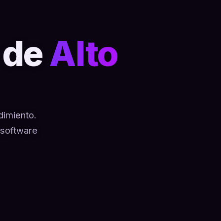
 de
Alto
dimiento.
 software