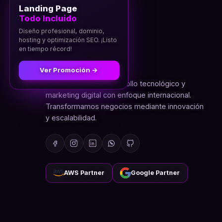
Landing Page
Todo Incluido
Diseño profesional, dominio,
hosting y optimización SEO. ¡Listo
en tiempo récord!
TECHNOLOGY AGENCY
Ver Promoción →
Empresa líder en desarrollo tecnológico y
marketing digital con enfoque internacional.
Transformamos negocios mediante innovación
y escalabilidad.
AWS Partner
Google Partner