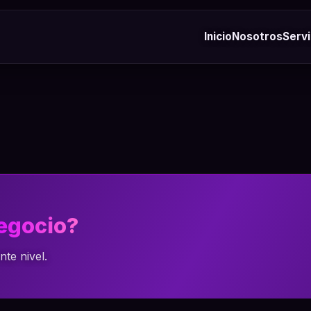
Inicio
Nosotros
Servi
negocio?
te nivel.