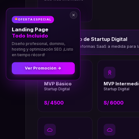
S/ 850
OFERTA ESPECIAL
Landing Page
Todo Incluido
Desarrollo de Startup Digital
Diseño profesional, dominio,
MVPs y plataformas SaaS a medida para l
hosting y optimización SEO. ¡Listo
en tiempo récord!
Ver Promoción →
MVP Básico
MVP Intermedi
Startup Digital
Startup Digital
S/ 4500
S/ 6000