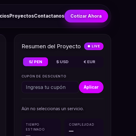
cios
Proyectos
Contactanos
Cotizar Ahora
Resumen del Proyecto
● LIVE
S/ PEN
$ USD
€ EUR
CUPÓN DE DESCUENTO
Aplicar
Aún no seleccionas un servicio.
TIEMPO
COMPLEJIDAD
ESTIMADO
—
—