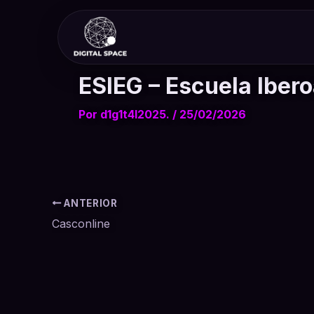
Ir
al
contenido
ESIEG – Escuela Iber
Por
d1g1t4l2025.
/
25/02/2026
ANTERIOR
Casconline