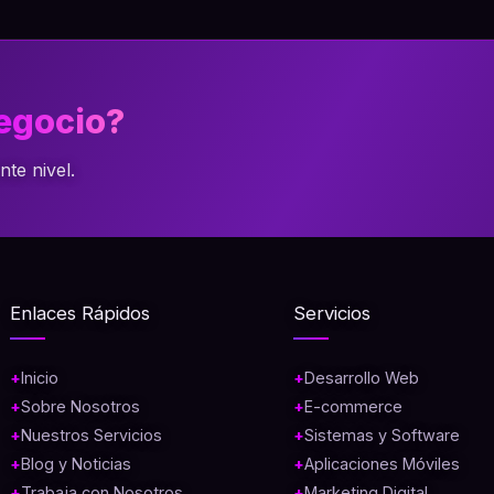
negocio?
te nivel.
Enlaces Rápidos
Servicios
Inicio
Desarrollo Web
Sobre Nosotros
E-commerce
Nuestros Servicios
Sistemas y Software
Blog y Noticias
Aplicaciones Móviles
Trabaja con Nosotros
Marketing Digital