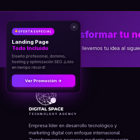
¿Listo para
transformar tu 
OFERTA ESPECIAL
Landing Page
Todo Incluido
Conversemos por WhatsApp y llevemos tu idea al siguien
Diseño profesional, dominio,
hosting y optimización SEO. ¡Listo
en tiempo récord!
Ver Promoción →
TECHNOLOGY AGENCY
Empresa líder en desarrollo tecnológico y
marketing digital con enfoque internacional.
Transformamos negocios mediante innovación