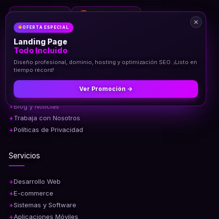
AWS Partner
Google Partner
OFERTA ESPECIAL
Landing Page
Enlaces Rápidos
Todo Incluido
Diseño profesional, dominio, hosting y optimización SEO. ¡Listo en
tiempo récord!
Inicio
Sobre Nosotros
Ver Promoción →
Nuestros Servicios
Blog y Noticias
Trabaja con Nosotros
Políticas de Privacidad
Servicios
Desarrollo Web
E-commerce
Sistemas y Software
Aplicaciones Móviles