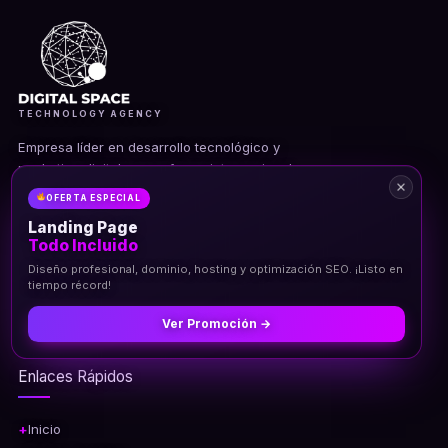
TECHNOLOGY AGENCY
Empresa líder en desarrollo tecnológico y
marketing digital con enfoque internacional.
Transformamos negocios mediante innovación y
OFERTA ESPECIAL
escalabilidad.
Landing Page
Todo Incluido
Diseño profesional, dominio, hosting y optimización SEO. ¡Listo en
tiempo récord!
AWS Partner
Google Partner
Ver Promoción →
Enlaces Rápidos
Inicio