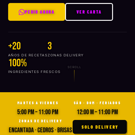
PEDIR AHORA
VER CARTA
+20
3
AÑOS DE RECETAS
ZONAS DELIVERY
100%
SCROLL
INGREDIENTES FRESCOS
MARTES A VIERNES
SÁB · DOM · FERIADOS
5:00 PM – 11:00 PM
12:00 M – 11:00 PM
ZONAS DE DELIVERY
SOLO DELIVERY
Encantada · Cedros · Brisas