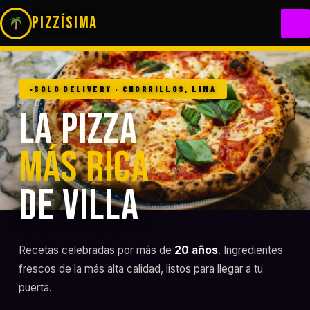
PIZZíSIMA
NOSOTROS
SOLO DELIVERY · CHORRILLOS, LIMA
LA PIZZA
PROMOCIONES
MÁS RICA
CARTA
DE VILLA
CONTACTO
Recetas celebradas por más de
20 años
. Ingredientes
frescos de la más alta calidad, listos para llegar a tu
PEDIR AHORA POR WHATSAPP
puerta.