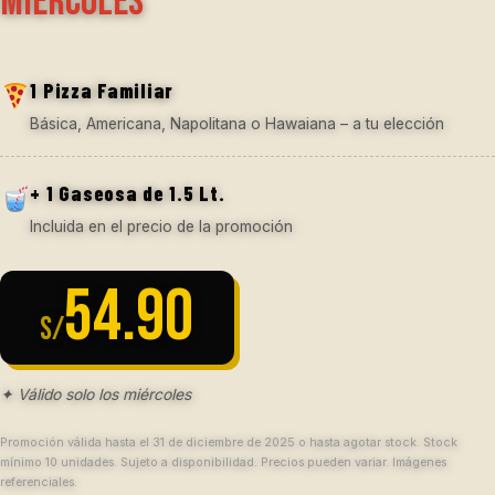
miércoles
1 Pizza Familiar
Básica, Americana, Napolitana o Hawaiana – a tu elección
+ 1 Gaseosa de 1.5 Lt.
Incluida en el precio de la promoción
54.90
S/
✦ Válido solo los miércoles
Promoción válida hasta el 31 de diciembre de 2025 o hasta agotar stock. Stock
mínimo 10 unidades. Sujeto a disponibilidad. Precios pueden variar. Imágenes
referenciales.