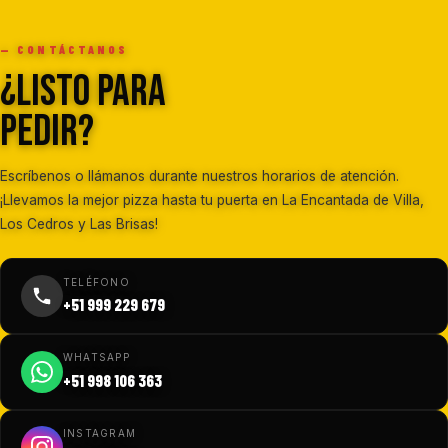
— CONTÁCTANOS
¿Listo para
pedir?
Escríbenos o llámanos durante nuestros horarios de atención.
¡Llevamos la mejor pizza hasta tu puerta en La Encantada de Villa,
Los Cedros y Las Brisas!
TELÉFONO
+51 999 229 679
WHATSAPP
+51 998 106 363
INSTAGRAM