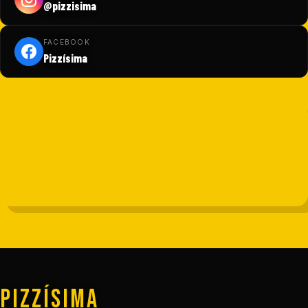
@pizzisima
FACEBOOK
Pizzísima
PIZZíSIMA